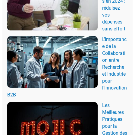
s en 2024 :
réduisez
vos
dépenses
sans effort
L’Importanc
e de la
Collaborati
on entre
Recherche
et Industrie
pour
l’Innovation
B2B
Les
Meilleures
Pratiques
pour la
Gestion des