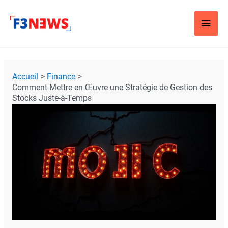
Aller
Men
au
contenu
Princ
Navigation
Accueil
Finance
des
Comment Mettre en Œuvre une Stratégie de Gestion des
articles
Stocks Juste-à-Temps