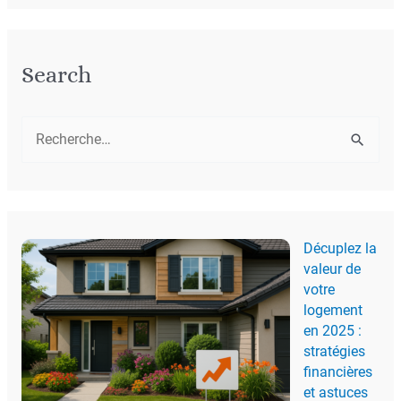
Search
R
e
c
h
Décuplez la
e
valeur de
r
votre
c
logement
en 2025 :
h
stratégies
e
financières
et astuces
r