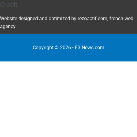
Credit
Website designed and optimized
by rezoactif.com
, french web
agency.
Copyright © 2026 •
F3 News
.com