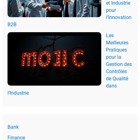
et Industrie
pour
l’Innovation
B2B
Les
Meilleures
Pratiques
pour la
Gestion des
Contrôles
de Qualité
dans
l’Industrie
Bank
Finance