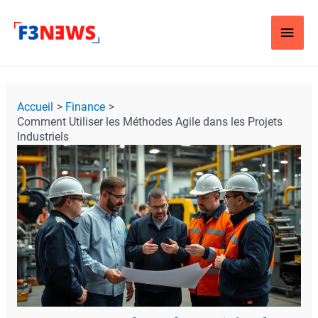
Aller
Men
au
contenu
Princ
Navigation
Accueil
Finance
des
Comment Utiliser les Méthodes Agile dans les Projets
articles
Industriels